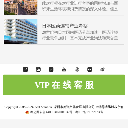
此次行程在对行业进行考察的同时增加与西
班牙生活环境和消费情况的深入体验。但是
有的方案只是是普通的出国旅游，如何正确
抉择定制方案的团队？为公司的发展累计更
日本医药连锁产业考察
多的资源？探索经典风格建筑，实地探访文
化体验，博思睿迅带你走进西班牙！
20世纪初日本国内医药分离加速，医药连锁
行业竞争加剧，基本完成产业淘汰和聚合里
程。秉持如何“致力于对卓越药品的研制和创
新，为人类健康和医疗事业的未来做出贡
献”的经营使命，不断储备经验，优化资源。
VIP 在 线 客 服
Copyright 2005-2026 Best Solution 深圳市德翔文化发展有限公司 ©博思睿迅版权所有
粤公网安备44030302001532号
粤ICP备19022833号