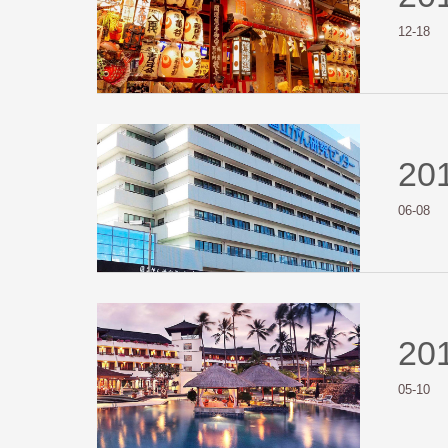
12-18
20
06-08
20
05-10