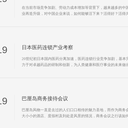
在当前市场竞争加剧、劳动力成本增加等背景下，越来越多的中
业再造升级，对中国企业来说，如何能够活下来？活得好？活得
19
日本医药连锁产业考察
20世纪初日本国内医药分离加速，医药连锁行业竞争加剧，基本
力于对卓越药品的研制和创新，为人类健康和医疗事业的未来做
化资源。
19
巴厘岛商务接待会议
巴厘岛风物一直是去过的人们口口相传的魅力圣地，而作为商务
大小小的酒店、度假村及到处是风景的情况，商务会议之行该如
会议与深度人文体验的双重目的？