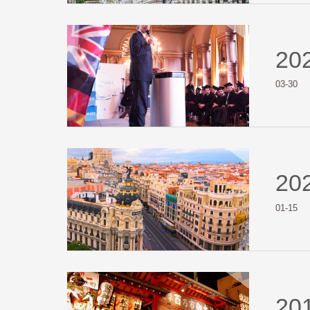
20
03-30
20
01-15
20