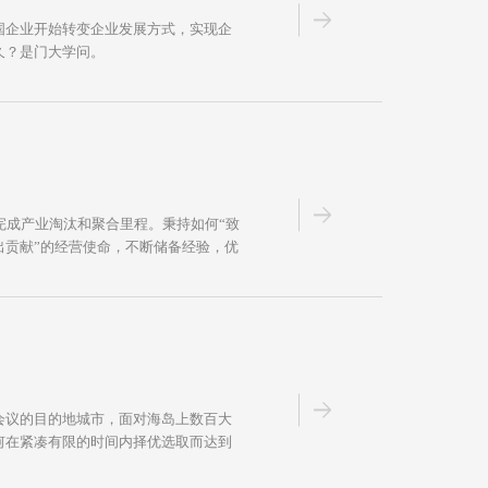
国企业开始转变企业发展方式，实现企
久？是门大学问。
完成产业淘汰和聚合里程。秉持如何“致
出贡献”的经营使命，不断储备经验，优
会议的目的地城市，面对海岛上数百大
何在紧凑有限的时间内择优选取而达到