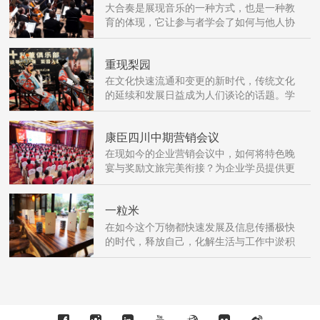
大合奏是展现音乐的一种方式，也是一种教
育的体现，它让参与者学会了如何与他人协
调，也聆赏了和声或对位上的优美，更从优
秀的交响化效果中全面性地沐浴在音乐所编
重现梨园
织的立体世界。
在文化快速流通和变更的新时代，传统文化
的延续和发展日益成为人们谈论的话题。学
习京剧精髓，亲身体验京剧四功五法，打造
沉浸式京剧体验。
康臣四川中期营销会议
在现如今的企业营销会议中，如何将特色晚
宴与奖励文旅完美衔接？为企业学员提供更
高品质的会议及文旅一站式行程体验，是值
得思考的问题。
一粒米
在如今这个万物都快速发展及信息传播极快
的时代，释放自己，化解生活与工作中淤积
的负面情绪，从静谧中得到疗愈、舒缓身
心、体验平静、韵律和平衡。