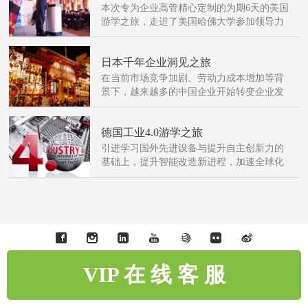
本次专为企业高管精心定制的为期6天的美国
游学之旅，走进了美国哈佛大学参加领导力
与创新主题培训，学习国际商学院经典商业
领导力课程，与商学院教授面对面交流经验
日本千年企业洞见之旅
在当前市场竞争加剧、劳动力成本增加等背
景下，越来越多的中国企业开始转变企业发
展方式，实现企业再造升级，对中国企业来
说，如何能够活下来？活得好？活得久？是
德国工业4.0游学之旅
门大学问。
引进学习国外先进设备与提升自主创新力的
基础上，提升智能改造新进程，加速全球化
的布局，面对企业的机遇、挑战、风险所采
取的措施，都是中国企业特别需要学习的。
VIP 在 线 客 服