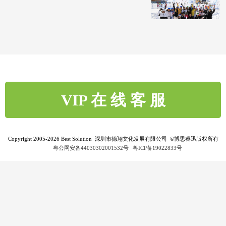
联想2018全球
腾讯光子工作
飞拉达攀岩挑
制造与工程扬
室DB产品中心
战赛
帆起航领导力
核心管理团队
体验营
棒球活动
长白山滑雪挑
荒岛求生
社招新员工拓
棒球大联盟挑
战赛
展
战赛
VIP 在 线 客 服
Copyright 2005-2026 Best Solution 深圳市德翔文化发展有限公司 ©博思睿迅版权所有
粤公网安备44030302001532号
粤ICP备19022833号