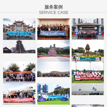
服务案例
SERVICE CASE
康臣玉林制药
药品零售专业
康臣药业2019
日本药业连锁
药学服务研究
营销中期旅游
产业洞察
中心揭幕式
康臣玉林制药
康臣玉林制药
康臣药业2019
黔行民俗文化
西双版纳重走
营销中期旅游
体验之旅
茶马古道
广西2018壮
玉林制药第二
联想武汉《棒
乡“三月三”歌
回重走戈壁玄
球大联盟》
圩文化旅游
奘路