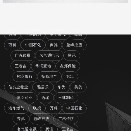
我们的合作伙伴
OUR PARTER
玉林制药
港华燃气
联想
万科
中国石化
奔驰
盈峰控股
广汽传祺
名气通电讯
腾讯
王老吉
华润置地
友邦保险
招商银行
招商地产
TCL
佳兆业物业
雅居乐
华为
美的
康臣药业
迈瑞
玉林制药
港华燃气
联想
万科
中国石化
奔驰
盈峰控股
广汽传祺
名气通电讯
腾讯
王老吉