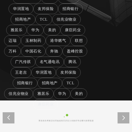
华润置地
友邦保险
招商银行
招商地产
TCL
佳兆业物业
雅居乐
华为
美的
康臣药业
迈瑞
玉林制药
港华燃气
联想
万科
中国石化
奔驰
盈峰控股
广汽传祺
名气通电讯
腾讯
王老吉
华润置地
友邦保险
招商银行
招商地产
TCL
佳兆业物业
雅居乐
华为
美的
康臣药业
迈瑞