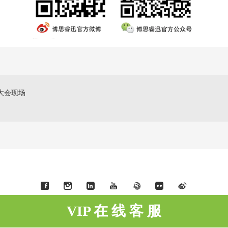
大会现场
VIP 在 线 客 服