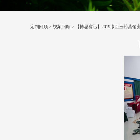
定制回顾
>
视频回顾
>
【博思睿迅】2019康臣玉药营销