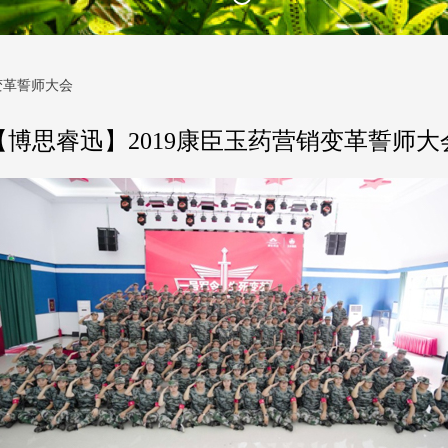
变革誓师大会
【博思睿迅】2019康臣玉药营销变革誓师大