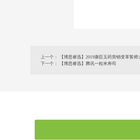
上一个：
【博思睿迅】2019康臣玉药营销变革誓师
下一个：
【博思睿迅】腾讯一粒米寿司