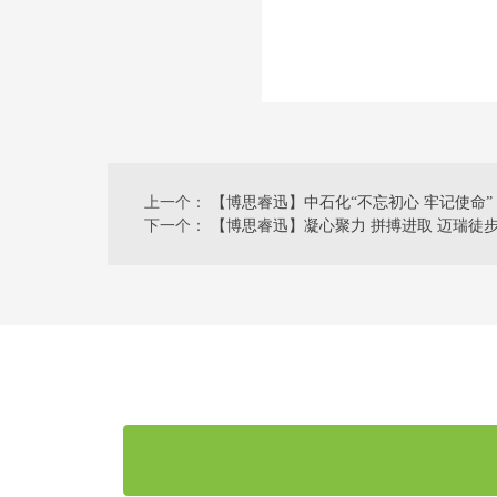
上一个：
【博思睿迅】中石化“不忘初心 牢记使命”
下一个：
【博思睿迅】凝心聚力 拼搏进取 迈瑞徒