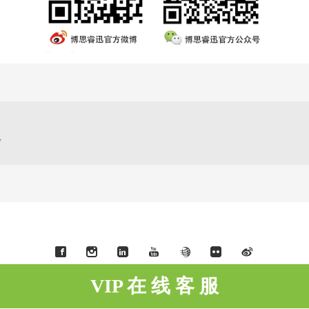
步
VIP 在 线 客 服